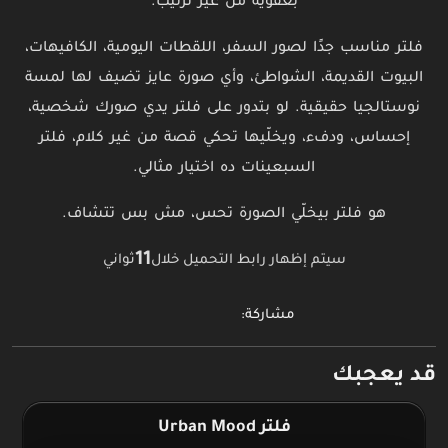
بعفوية من غير ترتيب.
فلتر مناسب جدًا لصور السفر، اللقطات اليومية، الكافيهات،
البيوت القديمة، الشواطئ، وأي صورة عايز تضيف لها لمسة
نوستالجيا حقيقية. لو بتدور على فلتر يدي صورك شخصية،
إحساس، ودفء، ويخلّيها تحكي قصة من غير كلام، فلتر
السبعينات ده اختيار مثالي.
هو فلتر بيخلّي الصورة تحس، مش بس تتشاف.
11
سيتم إظهار رابط التحميل خلال
ثواني
مشاركة:
قد يعجبك
فلتر Urban Mood