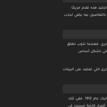
جليد هذه تقدم مزيجًا
بالتفاصيل بما يكفي لجذب
لبحري. فعندما تذوب تطلق
ة التي تشكل أساس
خرى التي تعتمد على البيئات
ارتبطت جبال الجليد بالعديد من الأحداث التاريخية الشهيرة، وأشهرها بلا شك غرق سفينة تايتانيك عام 1912. ففي تلك
أضرار كارثية تسببت في