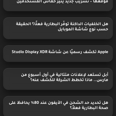
موقعها – تسريب جديد يثير حماس المستخدمين
هل الخلفيات الداكنة توفّر البطارية فعلًا؟ الحقيقة
حسب نوع شاشة الموبايل
Apple تكشف رسميًا عن شاشة Studio Display XDR
أبل تستعد لإعلانات متتالية في أول أسبوع من
مارس.. ماذا تخطط الشركة للكشف عنه؟
هل تحديد حد الشحن في الأيفون عند 80٪ يحافظ على
صحة البطارية فعلاً؟