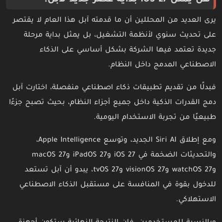
هل يمثل iOS 27 بداية عصر جديد لآبل؟
يرى العديد من المحللين أن ما قدمته آبل هذا العام لا يقتصر
على تحديث سنوي لأنظمة التشغيل، بل يمثل بداية مرحلة
جديدة تعتمد فيها الشركة بشكل أساسي على الذكاء
الاصطناعي المدمج داخل النظام.
فبدلًا من تقديم تطبيقات ذكاء اصطناعي منفصلة، اختارت آبل
دمج القدرات الذكية داخل جميع أجزاء النظام، بحيث تصبح جزءًا
طبيعيًا من تجربة الاستخدام اليومية.
ومع إطلاق Siri AI الجديد، وتوسع Apple Intelligence،
والتحديثات الضخمة في iOS 27 وiPadOS 27 وmacOS 27
وwatchOS 27 وvisionOS 27 وtvOS 27، يبدو أن آبل تستعد
للدخول بقوة في المنافسة على مستقبل الذكاء الاصطناعي
الاستهلاكي.