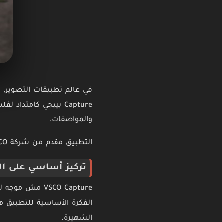
Capture بييجي كامتد
والمواصفات.
التطبيق مقدم من شركة VSCO، المعروفة بفلتراتها السينمائية وأسلوبها الفني المختلف عن باقي تطبيقات التصوير.
تركيز أساسي على ال
VSCO Capture مش موجه لتصوير الفيديو، لكنه مصمم خصيصًا للتصوير الفوتوغرافي.
الشهيرة.