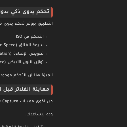
تحكم يدوي ذكي بدون
التطبيق بيوفر تحكم يدوي ف
التحكم في ISO
سرعة الغالق (Shutter Speed)
تعويض الإضاءة (Exposure Compensation)
توازن اللون الأبيض (White Balance)
الميزة هنا إن التحكم موجود،
معاينة الفلاتر قبل ا
من أقوى مميزات VSCO Capture إنك تقدر تشوف الفلاتر أثناء التصوير نفسه، مش بعد التقاط الصورة.
وده بيساعدك: