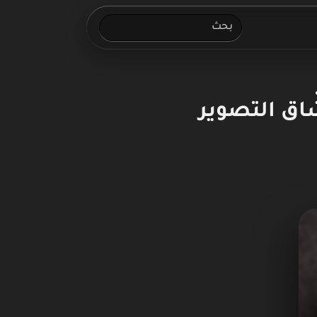
ط لعشّاق التصوير