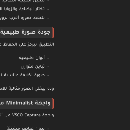
تتخيل النتيجة النهائية
تختار الإضاءة والزوايا
تلتقط صورة أقرب لرؤيتك
جودة صورة طبيعية و
التطبيق بيركز على الحفاظ 
ألوان طبيعية
تباين متوازن
صورة نظيفة مناسبة للت
وده بيخلي الصور مثالية للاستخدام داخل تطبيق SCO
واجهة Minimalist مريحة
واجهة VSCO Capture من أنضف وأسهل الواجهات:
بدون عناصر مشتتة