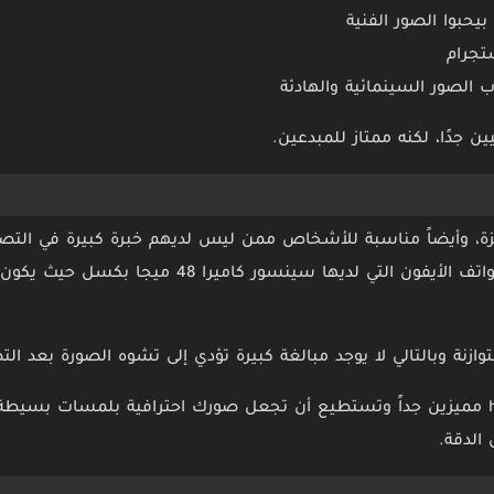
يحبوا الصور الفنية
تجرام
صور السينمائية والهادئة
 جدًا، لكنه ممتاز للمبدعين.
، وأيضاً مناسبة للأشخاص ممن ليس لديهم خبرة كبيرة في التصوي
مشكلة كبيرة موجودة في هواتف الأيفون التي لديها سينس
ازنة وبالتالي لا يوجد مبالغة كبيرة تؤدي إلى تشوه الصورة بعد الت
تأثير ال bloom وال halation مميزين جداً وتستطيع أن تجعل صورك احترافية بلمسات 
الدقة.