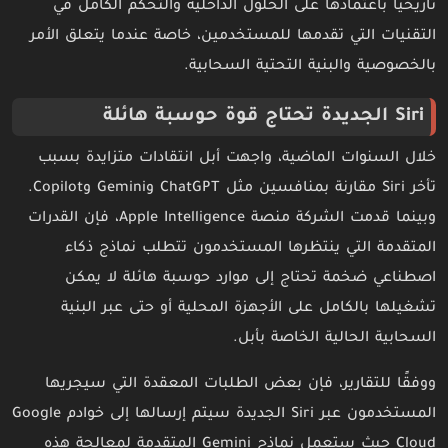
تاريخيًا باعتمادها على الحلول الداخلية والتحكم الكامل في
التقنيات التي تقدمها للمستخدمين، خاصة عندما يتعلق الأمر
بالخصوصية والبنية التحتية السحابية.
Siri الجديدة تحتاج قوة حوسبة هائلة
خلال السنوات الماضية، واجهت أبل انتقادات متزايدة بسبب
تأخر Siri مقارنة بمنافسين مثل ChatGPT وGemini وCopilot.
وبينما قدمت الشركة منصة Apple Intelligence، فإن القدرات
المتقدمة التي ينتظرها المستخدمون تتطلب نماذج ذكاء
اصطناعي ضخمة تحتاج إلى موارد حوسبة هائلة لا يمكن
تشغيلها بالكامل على الأجهزة المحلية أو حتى عبر البنية
السحابية الحالية الخاصة بأبل.
ووفقًا للتقارير، فإن بعض الطلبات المعقدة التي سيجريها
المستخدمون عبر Siri الجديدة سيتم إرسالها إلى خوادم Google
Cloud حيث ستعمل نماذج Gemini المتقدمة لمعالجة هذه