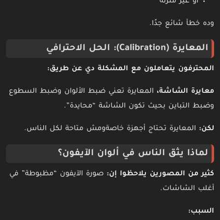
أو غير متزنة
وده خطأ شائع جدًا.
المعايرة (Calibration): الحل الاحترافي
المحترفون يتعاملون مع المشكلة دي عن طريق:
معايرة الشاشة،
المعايرة تعني ضبط الألوان وضبط السطوع
وضبط التباين بحيث تكون الشاشة “محايدة”.
لكن:
المعايرة تحتاج أجهزة خاصةومش متاحة لكل الناس.
لماذا يثق الناس في ألوان الآيفون؟
كثير من المصورين يلاحظوا إن:
صورة الآيفون “مظبوطة” في
أغلب الشاشات.
السبب: