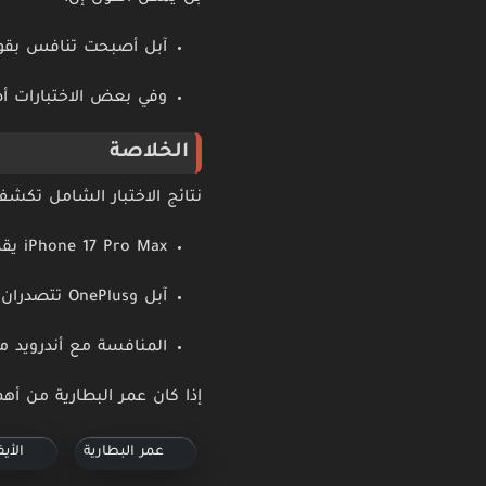
آبل أصبحت تنافس بقوة
وفي بعض الاختبارات أ
الخلاصة
نتائج الاختبار الشامل تكشف
iPhone 17 Pro Max يقدم أداء بطارية قوي جدًا
آبل وOnePlus تتصدران متوسط أداء البطارية بين الشركات
المنافسة مع أندرويد ما
إذا كان عمر البطارية من أهم أولوياتك، فإن iPhone 17 Pro Max أصبح واحدًا 
عمر البطارية
الأيفو