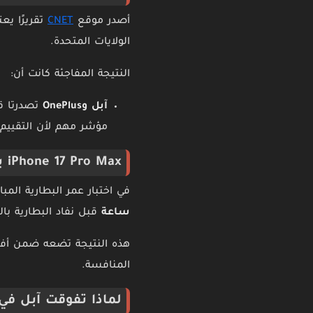
أصدر موقع
CNET
تقريرًا يع
الولايات المتحدة.
النتيجة المفاجئة كانت أن:
آبل وOnePlus
تصدرتا قا
مؤشر مهم لأن التقييم ل
iPhone 17 Pro Max يثبت قوته في اختبار التشغيل
في اختبار عمر البطارية الم
ساعة
قبل نفاد البطارية بال
هذه النتيجة تضعه ضمن أفضل
المنافسة.
لماذا تفوقت آبل في