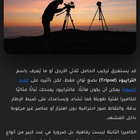
قد يستغرق تركيب الحامل ثلاثي الأرجل أو ما يُعرف باسم
الترايبود (Tripod)
بضع ثوانٍ فقط، لكن تأثيره على
جودة
الصورة
يمكن أن يكون هائلًا. فالترايبود يمنحك ثباتًا مثاليًا
للكاميرا لفترة طويلة كما تشاء، ويساعدك على ضبط الإطار
بدقة، والتقاط صور احترافية دون اهتزاز أو عناصر غير مرغوبة
داخل المشهد.
الكاميرا الثابتة ليست رفاهية، بل ضرورة في عدد كبير من أنواع