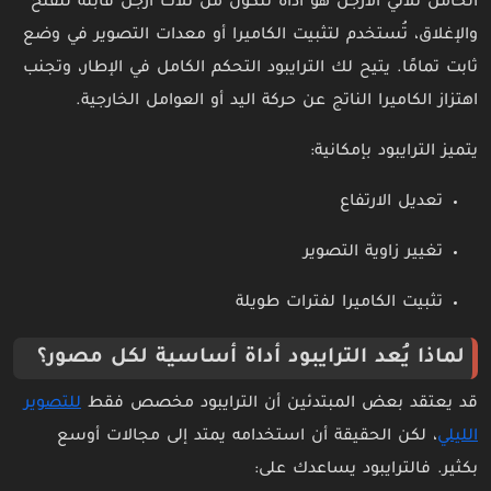
الحامل ثلاثي الأرجل هو أداة تتكون من ثلاث أرجل قابلة للفتح
والإغلاق، تُستخدم لتثبيت الكاميرا أو معدات التصوير في وضع
ثابت تمامًا. يتيح لك الترايبود التحكم الكامل في الإطار، وتجنب
اهتزاز الكاميرا الناتج عن حركة اليد أو العوامل الخارجية.
يتميز الترايبود بإمكانية:
تعديل الارتفاع
تغيير زاوية التصوير
تثبيت الكاميرا لفترات طويلة
لماذا يُعد الترايبود أداة أساسية لكل مصور؟
قد يعتقد بعض المبتدئين أن الترايبود مخصص فقط
للتصوير
الليلي
، لكن الحقيقة أن استخدامه يمتد إلى مجالات أوسع
بكثير. فالترايبود يساعدك على: